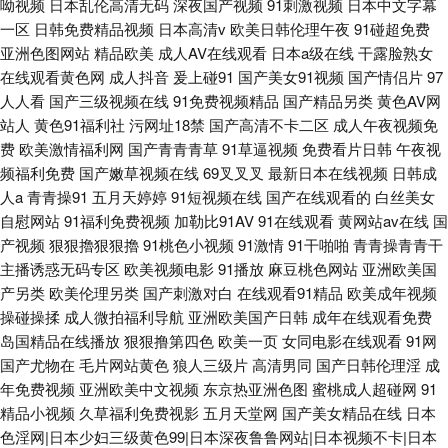
呦视频
日本乱伦高清无码
深夜国产视频
91刺激视频
日本中文字幕
一区
日韩免费精品视频
日本高清v
欧美日韩伦理午夜
91碰超免费
亚洲色图网站
精品欧美
成人AV在线观看
日本a级在线
干露脸熟女
在线观看黄色网
成人抖音
爰上碰91
国产美女91视频
国产情侣片
97
人人看
国产三级视频在线
91免费视频精品
国产精品另类
黄色AV网
站人
黄色91福利社
污网址18禁
国产高清不卡二区
成人午夜视频免
费
欧美激情福利网
国产青青青草
91草逼视频
免费看片日韩
午夜视
频福利免费
国产嫩草视频在线
69叉叉叉
最新日本在线视频
日韩成
人a
青青操91
五月天婷婷
91短视频在线
国产在线观看的
白丝美女
自慰网站
91福利免费视频
加勒比91AV
91在线观看
黄网站av在线
国
产视频
狠狠擼狠狠擼
91桃色小视频
91激情
91干啪啪
青青操青青干
主播诱惑无码专区
欧美视频电影
91播放
麻豆桃色网站
亚洲欧美国
产另类
欧美伦理另类
国产刺激对白
在线观看91精品
欧美成年视频
操碰操揉
成人微拍福利导航
亚洲欧美国产日韩
成年在线观看免费
岛国精品在线播放
狠狠撸第四色
欧美一页
女同电影在线观看
91网
国产尤物在
毛片网站黄色
狼人三级片
高清男同
国产日韩伦理淫
成
年免费视频
亚洲欧美中文视频
东京热亚洲色图
蜜桃成人超碰网
91
精品小视频
久草福利免费视影
五月天堂网
国产美女精品在线
日本
色淫网|日本少妇三级黄色99|日本深夜鲁鲁网站|日本视频不卡|日本