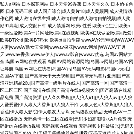
私人a网站|日本探花网站|日本天堂99香蕉|日本天堂久久|日本偷拍色
图|日本无码三极
成人国产综合|成人黄片18|成人黄频网|成人激情动
作色网|成人激情在线主播|成人激情自拍|成人激情自拍视频|成人奖
励91高潮|成人交配日韩|成人禁淫网
欧美a性爱|欧美a性生活|欧美a
一级性爱|欧美A一片网址|欧美a在线视频|欧美a在线做爱|欧美a做爱|
欧美BT论谈|欧美BT熟女|欧美bt自拍偷窥
wwwAV伦理电影|WWWAV
人妻|wwwAV熟女天堂网|wwwav探花|wwwav网址|WWWAV五月
天|wwwav香蕉|wwwav伊人|wwwav影音|wwwav优选
岛国av网站大
全|岛国av网站在线观看|岛国AV网站资源网站|岛国av网址|岛国AV网
址导航|岛国av网址在线看|岛国AV污|岛国AV无码电影|岛国av无毛|
岛国AV下载
国产高清天干天天视频|国产高清无码黄片亚洲|国产高
清亚洲精品26u|国产高清一级毛片在线人|国产高清一区|国产高清一
区二区三区|国产高清在线|国产高清在线a视频大全|国产高清在线精
品免费|国产高清资源
伊人久久香蕉|伊人狼人91|伊人狼人av|伊人狼
人爱爱爱|伊人狼人大香蕉|伊人狼人干|伊人狼人色a大香蕉|伊人狼人
香蕉|伊人狼人影院|伊人狼友大香蕉
无码骚夜夜精品|无码色AV一二
区在线播放|无码色情一区二区在线看|无码少妇高潮喷水A片免费|无
码射肉在线播放视频|无码视频在线观看|无码视频专区被曝光|无码天
堂亚洲国产AV久久|无码无需播放器在线观看|无码无遮挡成人A片
超