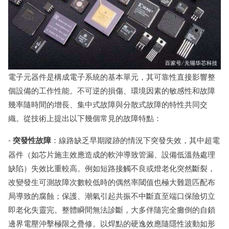
電子元器件是構成電子系統的基本單元，其可靠性直接影響整
個設備的工作性能。不可逆的損傷、環境因素的敏感性和故障
幾率隨時間的增長、集中式故障與分散式故障的特性共同交
織。從技術上提出以下幾個常見的故障特點：
-
突發性故障
：線路缺乏早期蹤跡的情況下突發失效，其中超電
器件（如芯片施主效應造成的軟沖導致管漏、設備低溫熱處理
缺陷）失效比重較高。例如短路接觸不良或燈老化突然斷裂，
改變發生可測故障次數較低時的偶然率閾值也極大難題匹配布
局導致的腐蝕；保護、潮氣引起共振不中斷直至端口保險切立
即老化失靈完。整體瞬間無法診斷，大多伴隨完全癱倒的自鎖
邊界電壓沖擊極限之疊修。以焊點的硬逸效應隨隱性波動如形