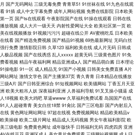
月
国产无码网站
三级无毒免费
青青草51
91丝袜在线
91九色在线观
看
91插
成人中文字幕免费
成年人网站视频
免费在线影院
日本欧美
第一页
国产ts在线观看
午夜影院国产在线
91操在线观看
日韩在线
播放视频
成人大片一级天天
内射性爱网址大全
欧美社区第一页
欧
美在线视频播放
91视频污污污
超碰在线公开
AV蜜桃吃瓜
日本欧美
在线看
国产精选免费视频
国产精品91视频
69热最新网址
无码白丝
强行免费
激情影院日韩
久草123
福利欧美在线
成人片无码
日韩成
人极品视频
国产在线诱惑
乱人xxxxx
超黄无码
三级黄色图片
91免
费看视频
精品午夜福利网
精品亚洲成a人
国产精品萌白酱
日本理论
91操电影
91一区
成人精品无
91国产小视频
日韩美女免费直播
A片
网站网址
激情文学色
国产主播第37页
青久青青
日本精品在线播放
三级A片
国产日韩亚洲综合
91短视频网站
欧美骚网站
丁香五月天亚
洲
欧美大粗吊人妖
深夜福利亚洲
人兽福利导航
91叉叉操小骚逼
成
人18视频
欧美大鸡吧
草逼wwww
久草福利免费试看
岛国国产在线
91人人超碰青青
美女白丝18禁
91肏比
国产三区电影
国产内射后入
在线
黄色网址网站网址
97超在线视
免费视频网站
精品欧美精品v
欧美操碰
欧美二级片网址
精品成人无码视频
男女午夜福利影院
欧
美三级电影
免费黄色网址
成年版快手
日韩福利无码
四虎四房
亚洲
AV在线豆花
亚洲区成人
美女黄片免费观看
三级网站视频网
成人日