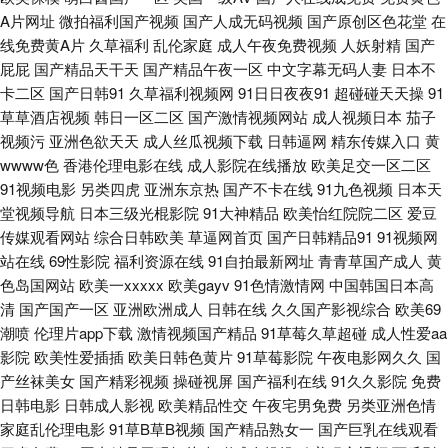
91She视频 91丝足网站 99热香蕉 超碰人人鲁人人 国产操逼网 黄色地址五月
A片网址
微拍福利国产视频
国产人成无码视频
国产原创区色花堂
在
线免费黄A片
久草福利
乱伦家庭
成人午夜免费视频
人妖射精
国产
屁屁
国产精品天干天
国产精品午夜一区
中文字幕无码人妻
日本不
天 久久绯色 另色激情 人妻人妇200篇 三级片精品在线 香蕉网伊人 最新地址
卡二区
国产日韩91
久草福利视频网
91日日夜夜91
超碰碰天天操
91
草草酒店视频
韩日一区二区
国产激情视频网站
成人视频日本
茄子
91 91视频日本情侣 爱豆成人网站 成人区人妻视频 韩国无码H片 欧美日本国
视频污
亚洲色欲天天
成人丝瓜视频下载
日韩逼网
精东传媒入口
黄
wwww色
香港伦理电影在线
成人影院在线播放
欧美足交一区二区
产精品 三级片人妻无码 伊人成人影片 91嫖娼 a片免费网站入口 导航老司机
91视频电影
另类四虎
亚洲东京热
国产不卡在线
91九色视频
日本天
堂视频导航
日本三级光棍影院
91大神精品
欧美怡红院院二区
爱豆
av网 黄色仓库app 老司机日日夜夜 日本丝袜足交 色综合电影 性爱加勒比 91
传媒观看网站
综合日韩欧美
草逼网首页
国产日韩精品91
91视频网
站在线
69性影院
福利资源在线
91自拍最新网址
青青草国产成人
黄
精品影视区 www污91 传媒视频网站 国产理伦 久草福利免费 欧美变态另类
色岛国网站
欧美一xxxxx
欧美gayv
91色情激情网
中国韩国日本高
清
国产国产一区
亚洲欧洲成人
日韩在线
久久国产影视综合
欧美69
青青草tp 日韩轮理 五月婷婷国产熟女 91大片免费看 97资源超碰在线 超碰91
潮喷
伦理片app下载
激情视频国产精品
91草莓久草超碰
成人性爱aa
影院
欧美性爱插插
欧美日韩色黄片
91草莓影院
午夜电影网久久
国
在线看 岛国三级片 国模1024 玖玖资源36 青青操男人的天堂 日韩免费乱轮
产丝袜美女
国产精彩视频
操碰视屏
国产福利在线
91久久影院
免费
日韩电影
日韩成人影视
欧美精品性交
午夜宅男免费
另类亚洲色情
网站 婷婷色色资源网站 2026狠狠干 91最新网址 www男人的天堂 福利微拍
家庭乱伦理电影
91草B草B视频
国产精品熟女一
国产巨乳在线观看