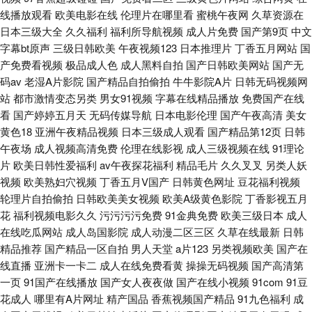
线播放观看
欧美电影在线
伦理片在哪里看
蜜桃午夜网
久草资源在
日本三级大全
久久福利
福利所导航视频
成人片免费
国产第9页
中文
字幕bt原声
三级日韩欧美
午夜视频123
日本推理片
丁香五月网站
国
产免费看视频
极品成人色
成人黑料自拍
国产日韩欧美网站
国产无
码av
老湿A片影院
国产精品自拍偷拍
牛牛影院A片
日韩无码视频网
站
都市激情变态另类
男女91视频
字幕在线精品播放
免费国产在线
看
国产婷婷五月天
无码传媒导航
日本电影伦理
国产午夜高清
美女
黄色18
亚洲午夜精品视频
日本三级成人观看
国产精品第12页
日韩
午夜场
成人视频高清免费
伦理在线影视
成人三级视频在线
91理论
片
欧美日韩性爱福利
av午夜探花福利
精品毛片
久久叉叉
另类人妖
视频
欧美熟妇穴视频
丁香五月V国产
日韩黄色网址
豆花福利视频
轮理片自拍偷拍
日韩欧美美女视频
欧美A级黄色影院
丁香影视五月
花
福利视频电影久久
污污污污免费
91金典免费
欧美三级日本
成人
在线吃瓜网站
成人岛国影院
成人动漫二区三区
久草在线最新
日韩
精品推荐
国产精品一区自拍
男人天堂
a片123
另类视频欧美
国产在
线直播
亚洲卡一卡二
成人在线免费看黄
操操无码视频
国产高清第
一页
91国产在线播放
国产女人夜夜做
国产在线小视频
91com
91豆
花成人
哪里有A片网址
精产国品
香蕉视频国产精品
91九色福利
成