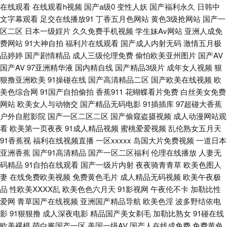
在线观看
在线观看h视频
国产a级0
变性人妖
国产福利永久
日韩中
黄色激情久久 欧美人妻BBw 五月花A片 91白丝秘 草草黄色在线 国产91探花
文字幕观看
足交在线播放91
丁香五月色网站
黄色3级抢网站
国产一
区二区
日本一级婬片
久久免费手机视频
学生妹Av网站
亚洲人成免
韩日有码 美女AA片 欧洲精品永久入口 熟女91视频 午夜久久公司 亚洲综合
费网站
91大神自拍
福利片在线观看
国产成人内射无码
激情五月极
品婷婷
国产剧情精品
成人三级伦理免费
偷怕欧美亚州图片
国产AV
28p 91字慕网 大香蕉福利网 国产嫩草影院久久 九一蜜桃出品 亚洲激情视频
国产AV
97亚洲精华液
国内精自线
国产精品3级片
成年女人视频
狠
狠撸亚洲欧美
91操碰在线
国产高清精品二区
国产欧美在线视频
欧
小说 美女打炮网站 日本老熟女HD 尤物网成人 99热8 黄色网网址 国产日韩
美色综合网
91国产自拍偷拍
香蕉911
花蝴蝶看片免费
白丝美女免费
网站
欧美女人与动物交
国产精品无码电影
91插插库
97超碰大香蕉
九九 国产精品丝袜 伊人99大香蕉 97久久超碰 草莓视频COP 国产精品国产
户外自慰影院
国产一区二区二区
国产偷窥盗摄视频
成人动漫网站观
看
欧美第一页夜夜
91成人精品视频
蜜桃爱爱视频
乱伦熟女五月天
精品 黄色亚洲网站 欧美成人免费 人人摸97 探花电影 亚洲天堂午夜剧场 91
91香蕉视
福利在线视频直播
一区xxxxx
岛国大片免费视频
一道日本
亚洲香蕉
国产91高清精品
国产一区二区福利
伦理在线播放
人妻无
网站女看 av久色 成人剧场小视d 国产影院 黄色爽片 久草作爱 欧美第一浮力
码精品
91自拍在线观看
国产一级片内射
夜夜骑青青草
欧美色图人
妻
在线免费欧美视频
免费黄色毛片
成人精品无码视频
欧美午夜极
影院 欧洲精品区 先锋资源成人av 91高跟白丝入口 www超碰97 超碰在线人
品
性欧美ⅩⅩⅩⅩ乱
欧美色色六月天
91影视网
午夜伦不卡
加勒比性
爱网
青草国产在线视频
亚洲国产精品导航
欧美色淫
波多野结依电
网播放 国产盗摄一二三区 久久导航色色 欧洲精品伦 瑟瑟视屏 亚洲男人影院
影
91狠狠撸
成人深夜电影
精品国产美女剃毛
加勒比熟女
91碰在线
欧美裸模
萌白酱国产一区
美国一级AV
国产人在线成免费
免费黄色