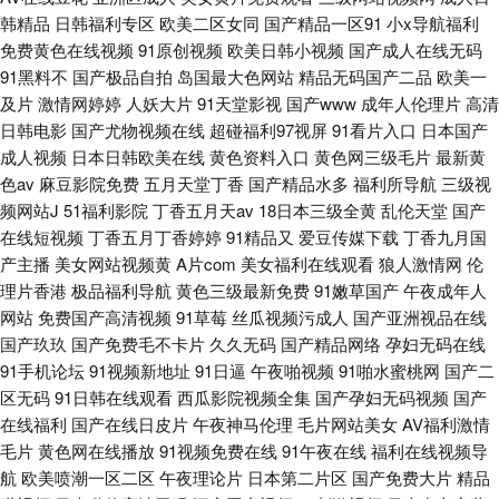
韩精品
日韩福利专区
欧美二区女同
国产精品一区91
小x导航福利
免费黄色在线视频
91原创视频
欧美日韩小视频
国产成人在线无码
91黑料不
国产极品自拍
岛国最大色网站
精品无码国产二品
欧美一
及片
激情网婷婷
人妖大片
91天堂影视
国产www
成年人伦理片
高清
日韩电影
国产尤物视频在线
超碰福利97视屏
91看片入口
日本国产
成人视频
日本日韩欧美在线
黄色资料入口
黄色网三级毛片
最新黄
色av
麻豆影院免费
五月天堂丁香
国产精品水多
福利所导航
三级视
频网站J
51福利影院
丁香五月天av
18日本三级全黄
乱伦天堂
国产
在线短视频
丁香五月丁香婷婷
91精品又
爱豆传媒下载
丁香九月国
产主播
美女网站视频黄
A片com
美女福利在线观看
狼人激情网
伦
理片香港
极品福利导航
黄色三级最新免费
91嫩草国产
午夜成年人
网站
免费国产高清视频
91草莓
丝瓜视频污成人
国产亚洲视品在线
国产玖玖
国产免费毛不卡片
久久无码
国产精品网络
孕妇无码在线
91手机论坛
91视频新地址
91日逼
午夜啪视频
91啪水蜜桃网
国产二
区无码
91日韩在线观看
西瓜影院视频全集
国产孕妇无码视频
国产
在线福利
国产在线日皮片
午夜神马伦理
毛片网站美女
AV福利激情
毛片
黄色网在线播放
91视频免费在线
91午夜在线
福利在线视频导
航
欧美喷潮一区二区
午夜理论片
日本第二片区
国产免费大片
精品