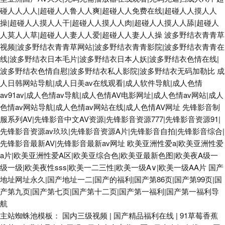
碰人人人人|超碰人人鲁人人爽|超碰人人免费在线|超碰人人摸人人
操|超碰人人摸人人干|超碰人人摸人人肉|超碰人人摸人人舔|超碰人
人莫人人草|超碰人人妻人人爱|超碰人人妻人人操
波多野结衣青青草
视频|波多野结衣青青草网站|波多野结衣青青影院|波多野结衣青青在
线|波多野结衣日本毛片|波多野结衣日本人妖|波多野结衣色情在线|
波多野结衣色情自慰|波多野结衣私人影院|波多野结衣无码加勒比
成
人日韩网站导航|成人日美av在线观看|成人软件导航|成人色情
av91av|成人色情av导航|成人色情AV电影网址|成人色情av网站|成人
色情av网站导航|成人色情av网站在线|成人色情AV网址
先锋影音制
服系列AV|先锋影音中文AV资源|先锋影音资源777|先锋影音资源91|
先锋影音资源av玖玖|先锋影音资源A片|先锋影音自拍|先锋影音综合|
先锋影音最新AV|先锋影音最新av网址
欧美亚洲性爱a|欧美亚洲性爱
a片|欧美亚洲性爱A区|欧美亚综合色|欧美亚最新色图|欧美夜A级一
级一级|欧美夜性sss|欧美一二三性|欧美一级A∨|欧美一级AA片
国产
地址网址永久|国产地址一二|国产的福利|国产第86页|国产第99页|国
产第九页|国产第七页|国产第十二页|国产第一福利|国产第一福利导
航
主站蜘蛛池模板：
国内三级视频
|
国产精品福利在线
|
91草莓香蕉