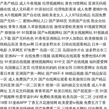
产美产精品
成人午夜视频
伦理视频网站
黄色18禁网站
亚洲无码视
国产欧美日韩综合
频在线
成人无码看片
91原创社区
伦理电影香港
成人免费
蜜桃91色
色
A片视频网
国产自在线
操欧美老女人
人人97综合精品
岛国免费
国产无码一二
蜜桃tv网站入口
国产第66页
另类国产在线
熟女自拍
偷拍
青青久视频
久草新视频在线
激情深爱欧美激情
91视频官网国
产
狠狠操-91
91我要操
国产ts视频网站
国产美女视频网站
91视频成
人下载
国产无码色色
91香蕉亚洲精品
91伊人加勒比
欧美狠狠插
日
韩精品高清
黄色av网
日本波多野吉衣
日韩在线观看精品
日本一级
电影
久草网页
97免费艹
岛国一区二区
岛国动作片在
波多野吉衣三
级
亚洲AV一卡
在线免费小视频
搞黄网站在线观看
免费色情A片网
扯
91资源在线视频
蜜桃视频网站
91中文
国产在线视频
福利爱爱网
址
岛国搬运工首页
伦理朋友的妈妈
丝袜女同
日韩性爱网址
在线观
看日本黄
亚洲国产第一网站
国产99不卡
66精品视频
国产精品探花
一区
成人免费国产大片
国产在线网址观看
欧美激情日韩
国产精品
无码亚洲
国产一区二区黄片
喷潮一区
福利姬足交在线看
成人午夜
网址
五月花无码视频
青青草国产
欧美日韩乱
国产屁屁第一页
91国
产视频网
性爱草逼91AV
免费欧美视频
欧美岛国一区二区
少妇喷水
18禁
51漫画APP
丁香五月花激情网
欧美爱爱tv视频
免费五月丁香
视频
97香蕉超级碰碰
国产免费看二区
三级黄色片网站
综合网黄
在