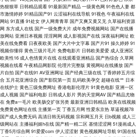
热狠狠草
日韩精品观看
91最新国产精品
一级黄色网
91色色人妻
都
色情 成人最新在线 精品在线视频 欧洲日一区精品 亚洲综合变态另类 97资源
市激情婷婷
91精品国产91
云涩福利在线导航
91视色
午夜福利在线
网站
91直播
91处女
伊人网青青草
国产又爽又黄又无
久草福利资源
欧美 东方AV在线观看 久久rp 日本3级电影性交 亚洲黄色官网 91在线视频视
网
东方成人在线
国产一级免费大片
成年免费视频网站
国产在线播
放网站
亚洲日本视频
淫淫网网
成人影视国产在线
深夜福利网址
欧
频 东方四虎aV 久草蜜桃在线 日逼中文字幕 伊人狠狠极品综合 97资源婷 豆
美在线免费看
日夜夜欧美
国产大片中文字幕
国产片91
操久婷婷
91
视频你懂得
黄色三级片毛片
免费电影片
日韩欧美爱爱
成人亚洲区
花网页入口 久久艹网 人妖暴菊 性爱字幕网 97超碰福利电影 国产肛交在线
欧美性16
成人色情黄片在线
在线观看亚洲精品
国产热综合
久草网
视频在线看
午夜精品网影院
伦理片完整版
黄视网站在线播放
国产
蜜桃91在线 天堂91网 91国产品精 超碰在线五月天 精品欧美性交 青草网在
片自拍
国产在线91
AV亚洲网址
国产经典三级在线
丁香婷婷五月综
合
五月花亚洲综合
国产影院第一页
乱码欧美孕交
超碰在线艹
日本
线 香蕉超碰 91在线免费入口 东方av四虎影院 久久在想5 日韩国产对白 91搞
在线护士
黄色三级免费网址
香港电影伦理片
91黄色电影
亚洲一区
成人视频
国产福利电影
日韩成人影片
男的天堂网AV
国产精品尤物
熟妇 成人免费观看视频 久久午夜国产精 日韩AM网站 尤物天天干 ts伪娘xxx
在
免费a一毛片
欧美肠交扩张另类
最新亚洲日韩精品
欧美在线视频
免费黄色网址在线
主播第一页
丁香五月网
性爱东京热
草逼视频78
国产熟妇久久 免费毛片视频 色一本道 91专区在线观看 国产精品草草在线 欧
国产成人免费无码
高清日韩无码视频
宗和网五月天
日b视频
成人三
级网站在
主播福利姬h在线
国产精一精二区
基情涩涩网
51漫画成人
美AA大片 天天肏屄天天艹 91工厂小视频 超碰99在 精东视频黄下载 青青操
丁香5月综合网
91爱爱com
伊人涩涩射
黄色视频网址导航
91国在线