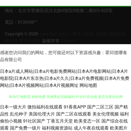
地址：北京市豐臺區泥洼北路6號院9號樓二層203-622室
電話：6135499**
Copyright © 2026
www.fsdz.org.cn
電子元器件
北京航禾科技有
限公司
電子元器件
版權所有
Sitemap
感谢您访问我们的网站，您可能还对以下资源感兴趣：霍邱揽哪食
品有限公司
日本a片成人网站|日本a片电影免费网站|日本A片电影网站|日本A片
电影院|日本A片东京热|日本a片久久|日本a片免费视频|日本A片免费
网站|日本A片视频网站|日本A片视频网址
网站地图
日本一级大片
微拍福利在线观看
91香蕉APP
国产二区三区
国产精
91午夜在 天美免费mv 国产一起色 久久香蕉精品产品 欧美大香蕉三免费 日
品性
乱伦种子
美国伦理大片
国产二区在线观看
美女伦理视频
福利
偷拍小视频
91社区国产
丁香五月天堂
欧美变态一区
国产综合在线
韩AV打炮影院 婷婷色图 亚洲黑丝高跟福利 91社抖音在线 变态另类综合网
观看
国产免费一级片
福利视频资源站
成人午夜在线观看
欧美图片