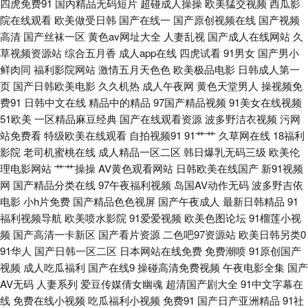
四虎免费91
国内精品无码短片
超碰成人操操
欧美猛交视频
西瓜影
导航 国内最新肏屄精品 狼人综合网 青青草操逼视频 色五月视频 亚洲操逼视
院在线观看
欧美做受日韩
国产在线一
国产原创视频在线
国产视频
高清
国产丝袜一区
黄色av网址大全
人妻乱视
国产成人在线网站
久
频网 91原创社区 国产欧美日韩性爱 日韩脚交在线 亚洲成人在线h 97超碰人
草视频资源站
综合五月香
成人app在线
四虎试看
91男女
国产男小
鲜肉同
福利影院网站
激情五月天色色
欧美极品电影
日韩成人第一
人爱 91免费网 成人韩国在线看A 韩国av永久无码 老湿影院V48 日韩无码观
页
国产日韩欧美电影
久久机热
成人午夜网
黄色天堂男人
操视频免
费91
日韩中文在线
精品中的精品
97国产精品视频
91美女在线视频
伊人久久精品无码 91中日在线 超碰97人人摸 国产馆外遇 狼友AV在线 人妖
51欧美
一区精品麻豆经典
国产在线观看资源
波多野洁衣视频
污网
站免费看
特级欧美在线观看
自拍视频91
91艹艹
久草网在线
18福利
影院
老司机蜜桃在线
成人精品一区二区
韩日爆乳无码三级
欧美伦
AV资源网 午夜免费在线观看 2026肏逼网 AV午夜AV 福利内射官网 激情狠狠
理电影网站
艹艹操操
AV黄色观看网站
日韩欧美在线国产
新91视频
网
国产精品分类在线
97午夜福利视频
岛国AV动作无码
波多野吉依
撸五月 男人午夜av网址 日韩成人久久网址 在线看av网址 99热99草 大香蕉
电影
小h片免费
国产精品色色视屏
国产午夜成人
最新日韩精品
91
福利视频导航
欧美喷水影院
91爱爱视频
欧美色图论坛
91榴莲小视
伊人網 狠狠干综合 另类射区 日本午夜剧场 午夜影院黄 91传媒入口 变态另
频
国产高清一卡新区
国产看片资源
二色吧97资源站
欧美日韩另类0
91华人
国产日韩一区二区
日本网站在线免费
免费潮喷
91原创国产
类色站 欧亚一本视频 自慰黄色在线看 AV狼人 国产传媒专区 欧洲人妖内射
视频
成人吃瓜福利
国产在线9
操碰高清免费视频
午夜电影全集
国产
AV无码
人妻系列
爱豆传媒倩女幽魂
超清国产剧大全
91中文字幕在
深夜福利传媒精品 91高清视频在线 av网站导航 豆花AV在视 精东黄瓜91 欧
线
免费在线小视频
吃瓜福利小视频
免费91
国产日产亚洲精品
91社