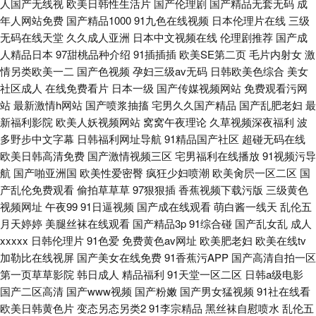
人国产无线视
欧美日韩性生活片
国产伦理剧
国产精品无套无码
成
年人网站免费
国产精品1000
91九色在线视频
日本伦理片在线
三级
无码在线天堂
久久成人亚洲
日本中文视频在线
伦理剧推荐
国产成
人精品日本
97甜桃品种介绍
91插插插
欧美SE第二页
毛片内射女
激
情另类欧美一二
国产色视频
孕妇三级av无码
日韩欧美色综合
美女
社区成人
在线免费看片
日本一级
国产传媒视频网站
免费观看污网
站
最新激情h网站
国产喷浆抽搐
宅男久久国产精品
国产乱肥老妇
最
新福利影院
欧美人妖视频网站
窝窝午夜理论
久草视频深夜福利
波
多野步中文字幕
日韩福利网址导航
91精品国产社区
超碰无码在线
欧美日韩高清免费
国产激情视频三区
宅男福利在线播放
91视频污导
航
国产啪亚洲国
欧美性爱密臀
疯狂少妇喷潮
欧美肏屄一区二区
国
产乱伦免费观看
偷拍草草草
97狠狠插
香蕉视频下载污版
三级黄色
视频网址
午夜99
91日逼视频
国产成在线观看
萌白酱一线天
乱伦五
月天婷婷
美腿丝袜在线观看
国产精品3p
91综合碰
国产乱女乱
成人
xxxxx
日韩伦理片
91色爱
免费黄色av网址
欧美肥老妇
欧美在线tv
加勒比在线视屏
国产美女在线免费
91香蕉污APP
国产高清自拍一区
第一页草草影院
韩日成人
精品福利
91天堂一区二区
日韩a级电影
国产二区高清
国产www视频
国产粉嫩
国产男女猛视频
91社在线看
欧美日韩黄色片
变态另态另类2
91李宗精品
黑丝袜自慰喷水
乱伦五