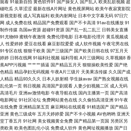
观看
91最新自拍
黄色软件91
国产操女人
国产乱人
欧美乱欲视频
超
在线观看 午夜久久影视 AV福利页 含羞草av网站 欧美一区色网 亚洲黄色小说
碰吃瓜
久草涩涩
最新在线A片网址
黄色视屏网站
欧美午夜寂寞影院
新视觉影视
成人写真福利
欧美内射网址
日本中文字幕无码
97日穴
网
成人免费在线
精品国产免费观看
国产不卡高清
91av在线播放
91
网站 av导航网站 国产精品色色 美女色色 色屋国产 足交黑丝国产在线 超碰
制作传媒
岛国av资源
超碰91资源
国产乱一乱二乱三
日韩美女直播
91尤物69
蜜桃午夜激情
免费伦理电影
日本电影伦理片
黄瓜视频成
97色 老司机AV福利 丝袜颜射AV网 91免费视频黑丝 福利A片 免费黃色伊人
人
性爱婷婷
爱豆在线看
麻豆影院爱爱
成人软件视频
午夜宅男在线
91专区在线
狠狠干欧美
国产三级国产
国产欧美日韩在线
97五月天
网站 五月天深爱网 97超碰人人拍 国产久草视频 欧美美色日韩 亚洲操逼视频
婷婷
日韩在线网
91福利社视频
福利导航
A片三级网站
久草视频8
香
蕉APP污视频
艹艹艹插逼
国产精品五月天
狠狠操欧美性爱
国产绝
网站 av天堂电影网 精品东方美女AV 色色青青草 91黄色下载软件 豆花入口
色精品
精品孕妇无码视频
午夜A片三级片
天美果冻传媒
久久国产成
人精品
精品93久久久
日本人妖射精
学生妹avav
国产熟女视频在线
老司机深夜影院 少妇自卫喷水 91色色导航导航 国产久草视频 欧美另类拳交
乱伦第一页
韩日视频
高清国产剧观看
人妻少妇视频二区
成人无码
高清毛片
亚洲av激情电影
午夜导航在线
国内主播第一页
国产高清
亚洲TV无码 www午夜色色 激情午夜福利 日本丰满少妇 综合色色97 超碰激
电影网址
91社区论坛
免费网站黄色在线
久久偷拍高清亚洲
91午夜
在线免费
亚洲精品第五页
麻豆网站在线观看
91精选国产
国产精品
情网 久久不插福利精品 无码熟妇人妻AV 99热天天草 黄色天天干 人妻久久
亚洲
黄色三级成年
五月天婷婷爱
国产不卡小视频
AV色哟哟
亚洲天
堂丁香五月
91社网
美女视频黄全免费
国产精品第一页国
另类区另
精品成人 在线免费看91 超碰夜夜 久久精品青青草原 丝袜玉足足交 91色人妻
类欧美
欧美色图乱伦小说
免费成人软件
黄色网址视频播放
国产日